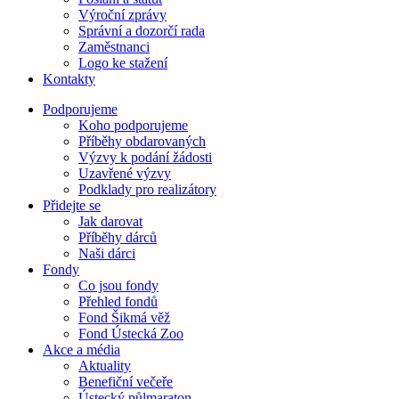
Výroční zprávy
Správní a dozorčí rada
Zaměstnanci
Logo ke stažení
Kontakty
Menu
Podporujeme
Koho podporujeme
Příběhy obdarovaných
Výzvy k podání žádosti
Uzavřené výzvy
Podklady pro realizátory
Přidejte se
Jak darovat
Příběhy dárců
Naši dárci
Fondy
Co jsou fondy
Přehled fondů
Fond Šikmá věž
Fond Ústecká Zoo
Akce a média
Aktuality
Benefiční večeře
Ústecký půlmaraton