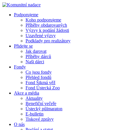
Podporujeme
Koho podporujeme
Příběhy obdarovaných
Výzvy k podání žádosti
Uzavřené výzvy
Podklady pro realizátory
Přidejte se
Jak darovat
Příběhy dárců
Naši dárci
Fondy
Co jsou fondy
Přehled fondů
Fond Šikmá věž
Fond Ústecká Zoo
Akce a média
Aktuality
Benefiční večeře
Ústecký půlmaraton
E-bulletin
Tiskové zprávy
O nás
Poslání a statut