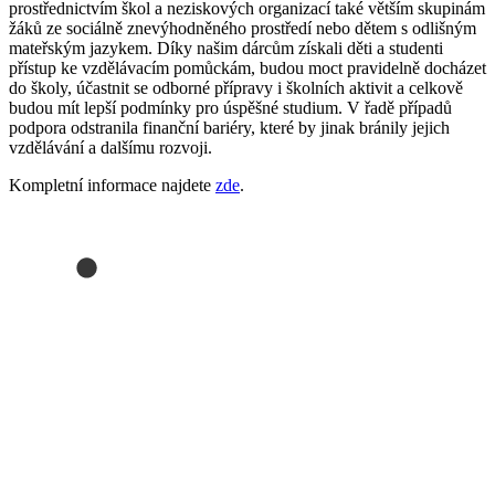
prostřednictvím škol a neziskových organizací také větším skupinám
žáků ze sociálně znevýhodněného prostředí nebo dětem s odlišným
mateřským jazykem. Díky našim dárcům získali děti a studenti
přístup ke vzdělávacím pomůckám, budou moct pravidelně docházet
do školy, účastnit se odborné přípravy i školních aktivit a celkově
budou mít lepší podmínky pro úspěšné studium. V řadě případů
podpora odstranila finanční bariéry, které by jinak bránily jejich
vzdělávání a dalšímu rozvoji.
Kompletní informace najdete
zde
.