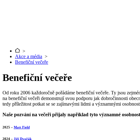
>
Akce a média
>
Benefiční večeře
Benefiční večeře
Od roku 2006 každoročně pořádáme benefiční večeře. Ty jsou zejména 
na benefiční večeři demonstrují svou podporu jak dobročinnosti obecně
tedy příležitost potkat se se zajímavými lidmi a významnými osobnos
Naše pozvání na večeři přijaly například tyto významné osobnost
2025 –
Matt Field
2024 –
Jiří Dvořák