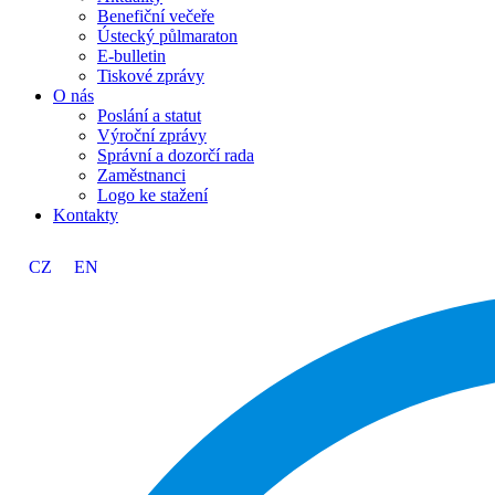
Benefiční večeře
Ústecký půlmaraton
E-bulletin
Tiskové zprávy
O nás
Poslání a statut
Výroční zprávy
Správní a dozorčí rada
Zaměstnanci
Logo ke stažení
Kontakty
CZ
EN