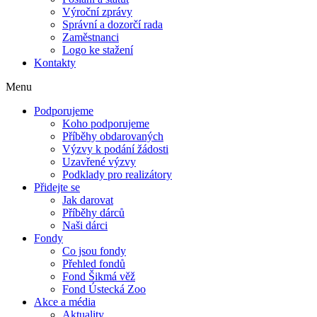
Výroční zprávy
Správní a dozorčí rada
Zaměstnanci
Logo ke stažení
Kontakty
Menu
Podporujeme
Koho podporujeme
Příběhy obdarovaných
Výzvy k podání žádosti
Uzavřené výzvy
Podklady pro realizátory
Přidejte se
Jak darovat
Příběhy dárců
Naši dárci
Fondy
Co jsou fondy
Přehled fondů
Fond Šikmá věž
Fond Ústecká Zoo
Akce a média
Aktuality