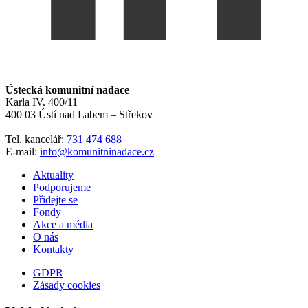
Ústecká komunitní nadace
Karla IV. 400/11
400 03 Ústí nad Labem – Střekov
Tel. kancelář:
731 474 688
E-mail:
info@komunitninadace.cz
Aktuality
Podporujeme
Přidejte se
Fondy
Akce a média
O nás
Kontakty
GDPR
Zásady cookies