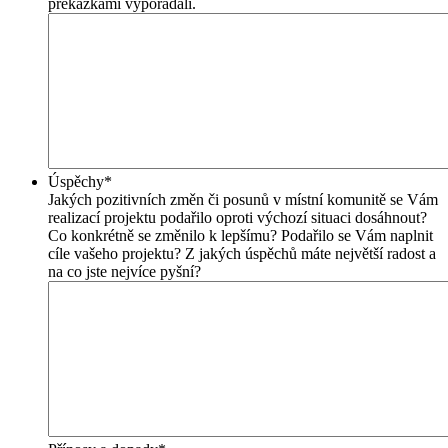
překážkami vypořádali.
Úspěchy
*
Jakých pozitivních změn či posunů v místní komunitě se Vám
realizací projektu podařilo oproti výchozí situaci dosáhnout?
Co konkrétně se změnilo k lepšímu? Podařilo se Vám naplnit
cíle vašeho projektu? Z jakých úspěchů máte největší radost a
na co jste nejvíce pyšní?