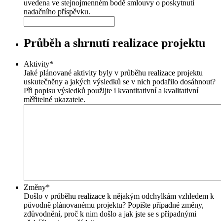
uvedena ve stejnojmenném bodě smlouvy o poskytnutí
nadačního příspěvku.
Průběh a shrnutí realizace projektu
Aktivity
*
Jaké plánované aktivity byly v průběhu realizace projektu
uskutečněny a jakých výsledků se v nich podařilo dosáhnout?
Při popisu výsledků použijte i kvantitativní a kvalitativní
měřitelné ukazatele.
Změny
*
Došlo v průběhu realizace k nějakým odchylkám vzhledem k
původně plánovanému projektu? Popište případné změny,
zdůvodnění, proč k nim došlo a jak jste se s případnými