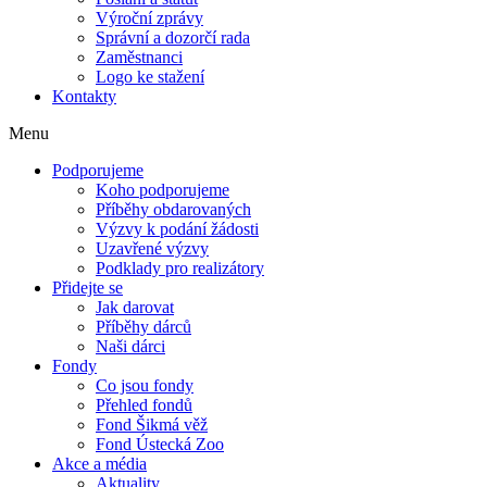
Výroční zprávy
Správní a dozorčí rada
Zaměstnanci
Logo ke stažení
Kontakty
Menu
Podporujeme
Koho podporujeme
Příběhy obdarovaných
Výzvy k podání žádosti
Uzavřené výzvy
Podklady pro realizátory
Přidejte se
Jak darovat
Příběhy dárců
Naši dárci
Fondy
Co jsou fondy
Přehled fondů
Fond Šikmá věž
Fond Ústecká Zoo
Akce a média
Aktuality