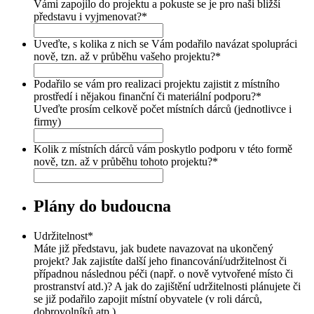
Vámi zapojilo do projektu a pokuste se je pro naši bližší
představu i vyjmenovat?
*
Uveďte, s kolika z nich se Vám podařilo navázat spolupráci
nově, tzn. až v průběhu vašeho projektu?
*
Podařilo se vám pro realizaci projektu zajistit z místního
prostředí i nějakou finanční či materiální podporu?
*
Uveďte prosím celkově počet místních dárců (jednotlivce i
firmy)
Kolik z místních dárců vám poskytlo podporu v této formě
nově, tzn. až v průběhu tohoto projektu?
*
Plány do budoucna
Udržitelnost
*
Máte již představu, jak budete navazovat na ukončený
projekt? Jak zajistíte další jeho financování/udržitelnost či
případnou následnou péči (např. o nově vytvořené místo či
prostranství atd.)? A jak do zajištění udržitelnosti plánujete či
se již podařilo zapojit místní obyvatele (v roli dárců,
dobrovolníků atp.).