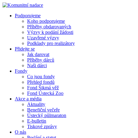
Podporujeme
Koho podporujeme
Příběhy obdarovaných
Výzvy k podání žádosti
Uzavřené výzvy
Podklady pro realizátory
Přidejte se
Jak darovat
Příběhy dárců
Naši dárci
Fondy
Co jsou fondy
Přehled fondů
Fond Šikmá věž
Fond Ústecká Zoo
Akce a média
Aktuality
Benefiční večeře
Ústecký půlmaraton
E-bulletin
Tiskové zprávy
O nás
Poslání a statut