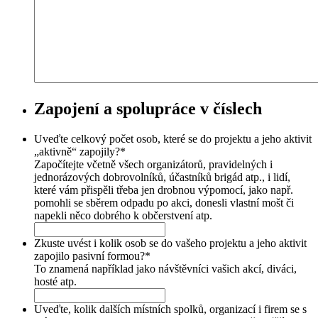
Zapojení a spolupráce v číslech
Uveďte celkový počet osob, které se do projektu a jeho aktivit
„aktivně“ zapojily?
*
Započítejte včetně všech organizátorů, pravidelných i
jednorázových dobrovolníků, účastníků brigád atp., i lidí,
které vám přispěli třeba jen drobnou výpomocí, jako např.
pomohli se sběrem odpadu po akci, donesli vlastní mošt či
napekli něco dobrého k občerstvení atp.
Zkuste uvést i kolik osob se do vašeho projektu a jeho aktivit
zapojilo pasivní formou?
*
To znamená například jako návštěvníci vašich akcí, diváci,
hosté atp.
Uveďte, kolik dalších místních spolků, organizací i firem se s