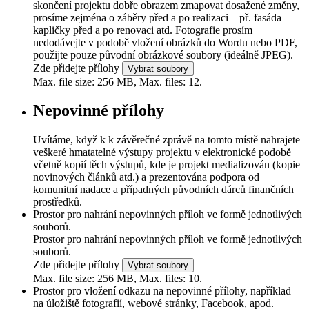
skončení projektu dobře obrazem zmapovat dosažené změny,
prosíme zejména o záběry před a po realizaci – př. fasáda
kapličky před a po renovaci atd. Fotografie prosím
nedodávejte v podobě vložení obrázků do Wordu nebo PDF,
použijte pouze původní obrázkové soubory (ideálně JPEG).
Zde přidejte přílohy
Vybrat soubory
Max. file size: 256 MB, Max. files: 12.
Nepovinné přílohy
Uvítáme, když k k závěrečné zprávě na tomto místě nahrajete
veškeré hmatatelné výstupy projektu v elektronické podobě
včetně kopií těch výstupů, kde je projekt medializován (kopie
novinových článků atd.) a prezentována podpora od
komunitní nadace a případných původních dárců finančních
prostředků.
Prostor pro nahrání nepovinných příloh ve formě jednotlivých
souborů.
Prostor pro nahrání nepovinných příloh ve formě jednotlivých
souborů.
Zde přidejte přílohy
Vybrat soubory
Max. file size: 256 MB, Max. files: 10.
Prostor pro vložení odkazu na nepovinné přílohy, například
na úložiště fotografií, webové stránky, Facebook, apod.