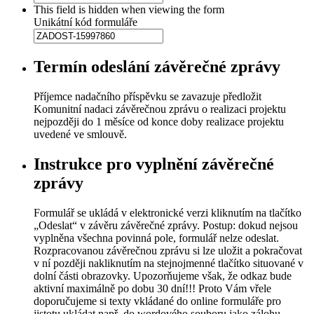
This field is hidden when viewing the form
Unikátní kód formuláře
Termín odeslání závěrečné zprávy
Příjemce nadačního příspěvku se zavazuje předložit
Komunitní nadaci závěrečnou zprávu o realizaci projektu
nejpozději do 1 měsíce od konce doby realizace projektu
uvedené ve smlouvě.
Instrukce pro vyplnění závěrečné
zprávy
Formulář se ukládá v elektronické verzi kliknutím na tlačítko
„Odeslat“ v závěru závěrečné zprávy. Postup: dokud nejsou
vyplněna všechna povinná pole, formulář nelze odeslat.
Rozpracovanou závěrečnou zprávu si lze uložit a pokračovat
v ní později nakliknutím na stejnojmenné tlačítko situované v
dolní části obrazovky. Upozorňujeme však, že odkaz bude
aktivní maximálně po dobu 30 dní!!! Proto Vám vřele
doporučujeme si texty vkládané do online formuláře pro
jistotu ukládat např. do wordového souboru jako zálohu.