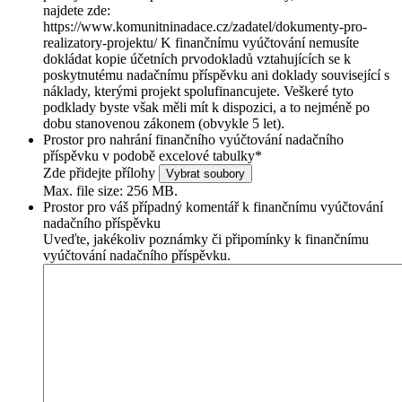
najdete zde:
https://www.komunitninadace.cz/zadatel/dokumenty-pro-
realizatory-projektu/ K finančnímu vyúčtování nemusíte
dokládat kopie účetních prvodokladů vztahujících se k
poskytnutému nadačnímu příspěvku ani doklady související s
náklady, kterými projekt spolufinancujete. Veškeré tyto
podklady byste však měli mít k dispozici, a to nejméně po
dobu stanovenou zákonem (obvykle 5 let).
Prostor pro nahrání finančního vyúčtování nadačního
příspěvku v podobě excelové tabulky
*
Zde přidejte přílohy
Vybrat soubory
Max. file size: 256 MB.
Prostor pro váš případný komentář k finančnímu vyúčtování
nadačního příspěvku
Uveďte, jakékoliv poznámky či připomínky k finančnímu
vyúčtování nadačního příspěvku.