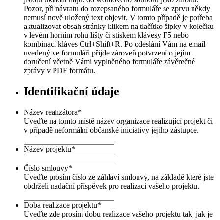
Pozor, při návratu do rozepsaného formuláře se zprvu někdy
nemusí nově uložený text objevit. V tomto případě je potřeba
aktualizovat obsah stránky klikem na tlačítko šipky v kolečku
v levém horním rohu lišty či stiskem klávesy F5 nebo
kombinací kláves Ctrl+Shift+R. Po odeslání Vám na email
uvedený ve formuláři přijde zároveň potvrzení o jejím
doručení včetně Vámi vyplněného formuláře závěrečné
zprávy v PDF formátu.
Identifikační údaje
Název realizátora
*
Uveďte na tomto místě název organizace realizující projekt či
v případě neformální občanské iniciativy jejího zástupce.
Název projektu
*
Číslo smlouvy
*
Uveďte prosím číslo ze záhlaví smlouvy, na základě které jste
obdrželi nadační příspěvek pro realizaci vašeho projektu.
Doba realizace projektu
*
Uveďte zde prosím dobu realizace vašeho projektu tak, jak je