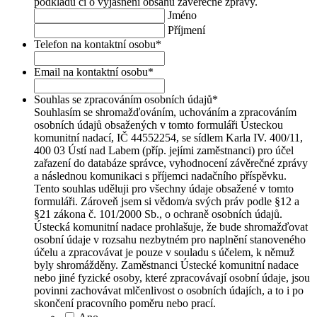
podkladů či o vyjasnění obsahu závěrečné zprávy.
Jméno
Příjmení
Telefon na kontaktní osobu
*
Email na kontaktní osobu
*
Souhlas se zpracováním osobních údajů
*
Souhlasím se shromažďováním, uchováním a zpracováním
osobních údajů obsažených v tomto formuláři Ústeckou
komunitní nadací, IČ 44552254, se sídlem Karla IV. 400/11,
400 03 Ústí nad Labem (příp. jejími zaměstnanci) pro účel
zařazení do databáze správce, vyhodnocení závěrečné zprávy
a následnou komunikaci s příjemci nadačního příspěvku.
Tento souhlas uděluji pro všechny údaje obsažené v tomto
formuláři. Zároveň jsem si vědom/a svých práv podle §12 a
§21 zákona č. 101/2000 Sb., o ochraně osobních údajů.
Ústecká komunitní nadace prohlašuje, že bude shromažďovat
osobní údaje v rozsahu nezbytném pro naplnění stanoveného
účelu a zpracovávat je pouze v souladu s účelem, k němuž
byly shromážděny. Zaměstnanci Ústecké komunitní nadace
nebo jiné fyzické osoby, které zpracovávají osobní údaje, jsou
povinni zachovávat mlčenlivost o osobních údajích, a to i po
skončení pracovního poměru nebo prací.