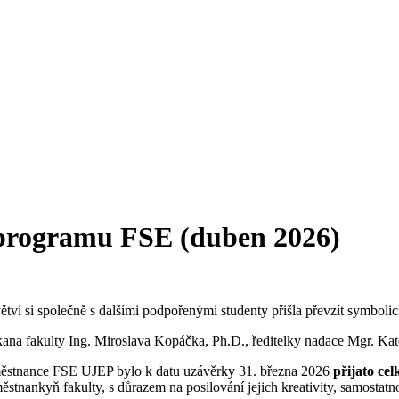
 programu FSE (duben 2026)
ětví si společně s dalšími podpořenými studenty přišla převzít symbol
kana fakulty Ing. Miroslava Kopáčka, Ph.D., ředitelky nadace Mgr. Kate
aměstnance FSE UJEP bylo k datu uzávěrky 31. března 2026
přijato cel
ěstnankyň fakulty, s důrazem na posilování jejich kreativity, samosta