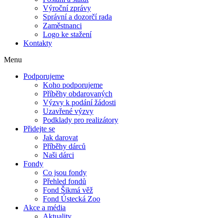
Výroční zprávy
Správní a dozorčí rada
Zaměstnanci
Logo ke stažení
Kontakty
Menu
Podporujeme
Koho podporujeme
Příběhy obdarovaných
Výzvy k podání žádosti
Uzavřené výzvy
Podklady pro realizátory
Přidejte se
Jak darovat
Příběhy dárců
Naši dárci
Fondy
Co jsou fondy
Přehled fondů
Fond Šikmá věž
Fond Ústecká Zoo
Akce a média
Aktuality