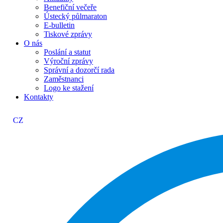
Benefiční večeře
Ústecký půlmaraton
E-bulletin
Tiskové zprávy
O nás
Poslání a statut
Výroční zprávy
Správní a dozorčí rada
Zaměstnanci
Logo ke stažení
Kontakty
CZ