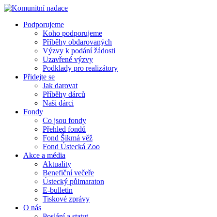
Podporujeme
Koho podporujeme
Příběhy obdarovaných
Výzvy k podání žádosti
Uzavřené výzvy
Podklady pro realizátory
Přidejte se
Jak darovat
Příběhy dárců
Naši dárci
Fondy
Co jsou fondy
Přehled fondů
Fond Šikmá věž
Fond Ústecká Zoo
Akce a média
Aktuality
Benefiční večeře
Ústecký půlmaraton
E-bulletin
Tiskové zprávy
O nás
Poslání a statut